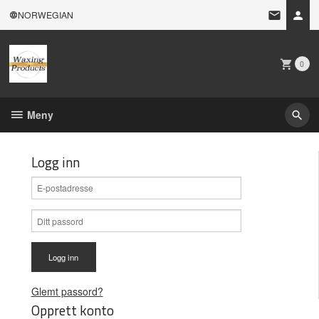
Gå
NORWEGIAN
til
innholdet
0
Meny
Logg inn
Glemt passord?
Opprett konto