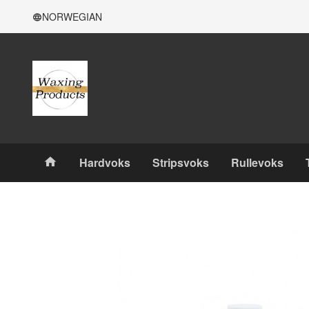
Gå
Lukk
NORWEGIAN
til
innholdet
Produkter
Hardvoks
Stripsvoks
Rullevoks