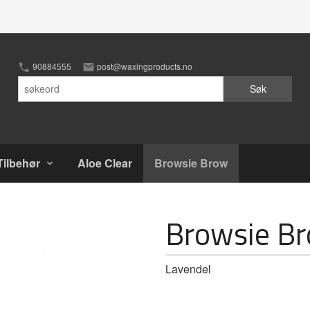
90884555
post@waxingproducts.no
Søk
Tilbehør
Aloe Clear
Browsie Brow
Browsie B
Lavendel