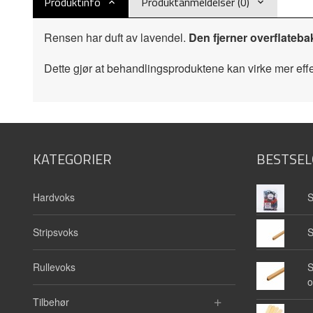
Produktinfo
Produktanmeldelser (0)
Rensen har duft av lavendel.
Den fjerner overflateba
Dette gjør at behandlingsproduktene kan virke mer effe
KATEGORIER
BESTSEL
Hardvoks
S
Stripsvoks
S
Rullevoks
S
o
Tilbehør