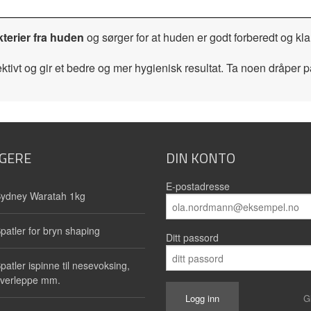
kterier fra huden
og sørger for at huden er godt forberedt og kla
ktivt og gir et bedre og mer hygienisk resultat. Ta noen dråper
GERE
DIN KONTO
E-postadresse
ydney Waratah 1kg
patler for bryn shaping
Ditt passord
patler ispinne til nesevoksing,
verleppe mm.
G