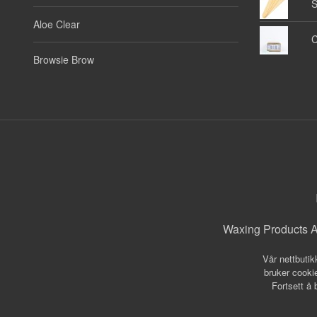
S
Aloe Clear
C
Browsie Brow
Waxing Products A
Vår nettbutik
bruker cookie
Fortsett å