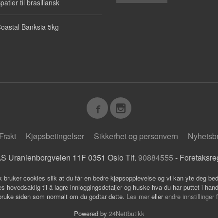
patler til brasiliansk
oastal Banksia 5kg
Frakt
Kjøpsbetingelser
Sikkerhet og personvern
Nyhetsb
S Uranienborgveien 11F 0351 Oslo Tlf.
90884555
- Foretaksre
k bruker cookies slik at du får en bedre kjøpsopplevelse og vi kan yte deg bed
s hovedsaklig til å lagre innloggingsdetaljer og huske hva du har puttet i han
 bruke siden som normalt om du godtar dette.
Les mer
eller
endre innstillinger 
Powered by
24Nettbutikk