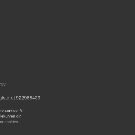
rev
gisteret 922965439
re service. Vi
dlekurven din.
for cookies.