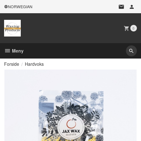
Gå
NORWEGIAN
til
innholdet
0
Meny
Forside
Hardvoks