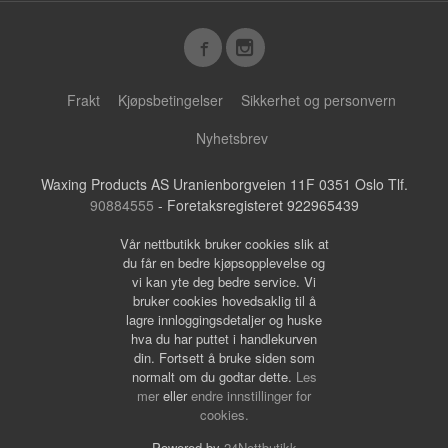
Frakt
Kjøpsbetingelser
Sikkerhet og personvern
Nyhetsbrev
Waxing Products AS Uranienborgveien 11F 0351 Oslo Tlf.
90884555
- Foretaksregisteret 922965439
Vår nettbutikk bruker cookies slik at
du får en bedre kjøpsopplevelse og
vi kan yte deg bedre service. Vi
bruker cookies hovedsaklig til å
lagre innloggingsdetaljer og huske
hva du har puttet i handlekurven
din. Fortsett å bruke siden som
normalt om du godtar dette.
Les
mer
eller
endre innstillinger for
cookies.
Powered by
24Nettbutikk