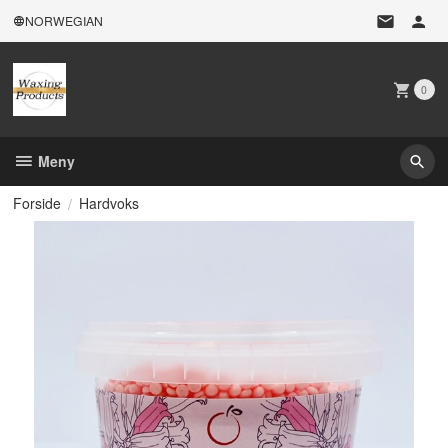
Gå
NORWEGIAN
til
innholdet
0
Meny
Forside
Hardvoks