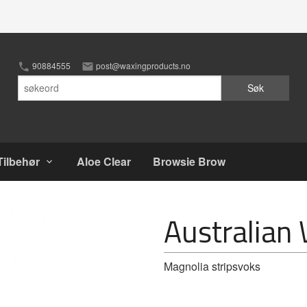
90884555
post@waxingproducts.no
Søk
Tilbehør
Aloe Clear
Browsie Brow
Australian 
Magnolia stripsvoks