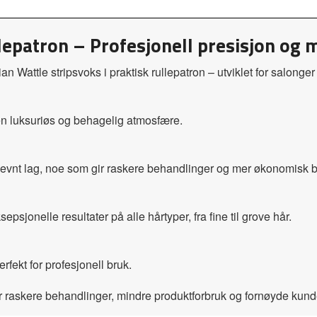
llepatron – Profesjonell presisjon og 
n Wattle stripsvoks i praktisk rullepatron – utviklet for salonge
en luksuriøs og behagelig atmosfære.
 jevnt lag, noe som gir raskere behandlinger og mer økonomisk b
ksepsjonelle resultater på alle hårtyper, fra fine til grove hår.
rfekt for profesjonell bruk.
er raskere behandlinger, mindre produktforbruk og fornøyde kund