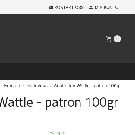
KONTAKT OSS
MIN KONTO
0
Forside
Rullevoks
Australian Wattle - patron 100gr
Wattle - patron 100gr
På lager