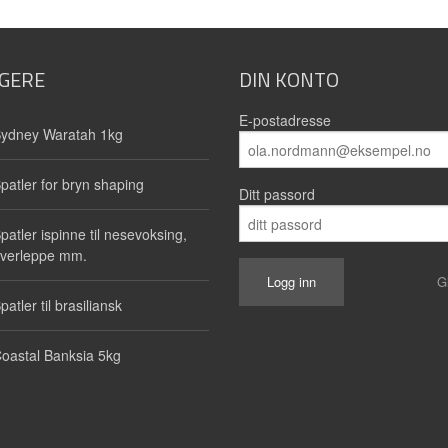
GERE
DIN KONTO
E-postadresse
ydney Waratah 1kg
patler for bryn shaping
Ditt passord
patler ispinne til nesevoksing,
verleppe mm.
G
patler til brasiliansk
oastal Banksia 5kg