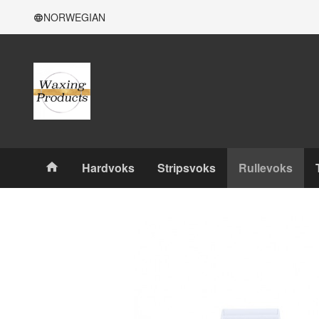
Gå
Lukk
NORWEGIAN
til
innholdet
Produkter
Hardvoks
Stripsvoks
Rullevoks