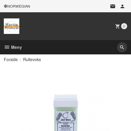
Gå
NORWEGIAN
til
innholdet
0
Meny
Forside
Rullevoks