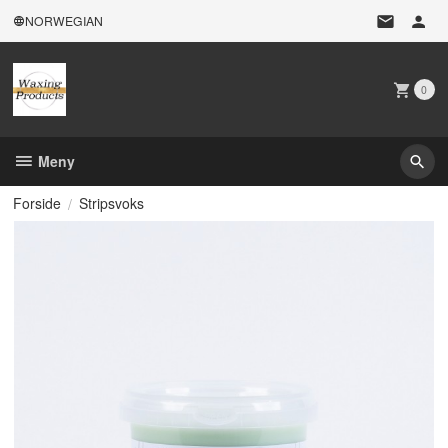
Gå
NORWEGIAN
til
innholdet
0
Meny
Forside
Stripsvoks